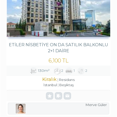
ETILER NISBETIYE ON DA SATILIK BALKONLU
2+1 DAIRE
6,100 TL
130m²
2
1
2
Kiralık
Residans
İstanbul
Beşiktaş
Merve Güler