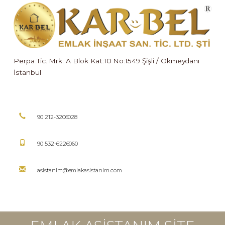
Perpa Tic. Mrk. A Blok Kat:10 No:1549 Şişli / Okmeydanı
İstanbul
90 212-3206028
90 532-6226060
asistanim@emlakasistanim.com