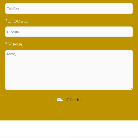
*E-posta
*Mesaj
Gönder