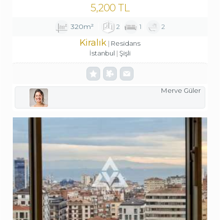
5,200 TL
320m²
2
1
2
Kiralık
Residans
İstanbul
Şişli
Merve Güler