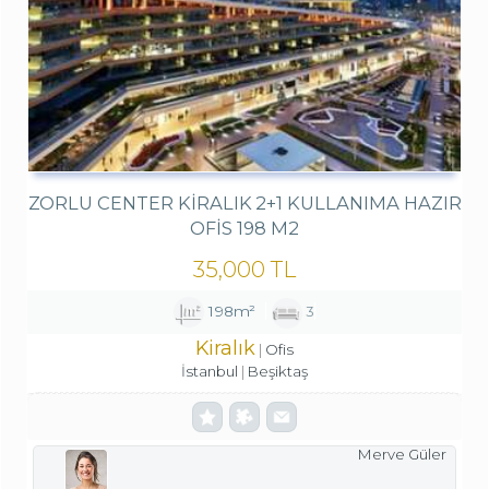
ZORLU CENTER KIRALIK 2+1 KULLANIMA HAZIR
OFIS 198 M2
35,000 TL
198m²
3
Kiralık
Ofis
İstanbul
Beşiktaş
Merve Güler