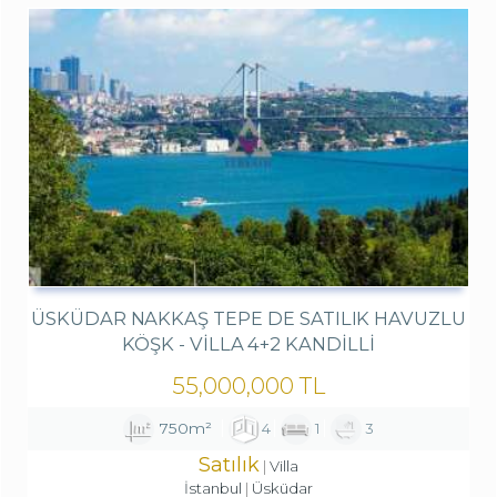
ÜSKÜDAR NAKKAŞ TEPE DE SATILIK HAVUZLU
KÖŞK - VILLA 4+2 KANDILLI
55,000,000 TL
750m²
4
1
3
Satılık
Villa
İstanbul
Üsküdar