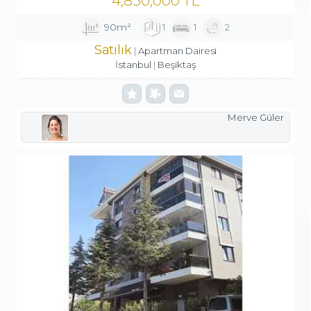
4,850,000 TL
90m²
1
1
2
Satılık
Apartman Dairesi
İstanbul
Beşiktaş
Merve Güler