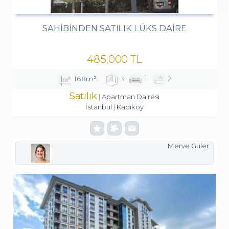
SAHIBINDEN SATILIK LÜKS DAIRE
485,000 TL
168m²
3
1
2
Satılık
Apartman Dairesi
İstanbul
Kadıköy
Merve Güler