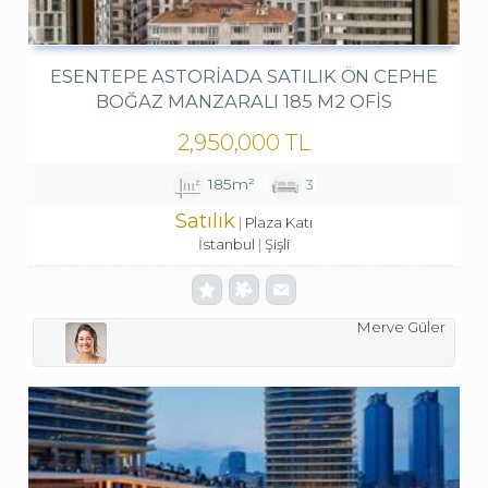
ESENTEPE ASTORIADA SATILIK ÖN CEPHE
BOĞAZ MANZARALI 185 M2 OFIS
2,950,000 TL
185m²
3
Satılık
Plaza Katı
İstanbul
Şişli
Merve Güler