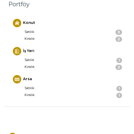
Portföy
Konut
Satılık
3
Kiralık
2
İş Yeri
Satılık
1
Kiralık
2
Arsa
Satılık
1
Kiralık
1
Toplam : 10