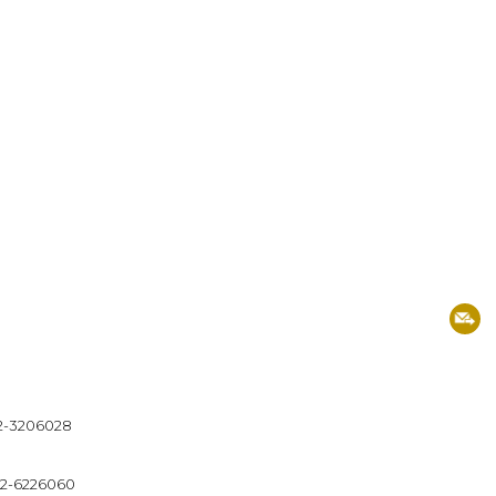
12-3206028
32-6226060