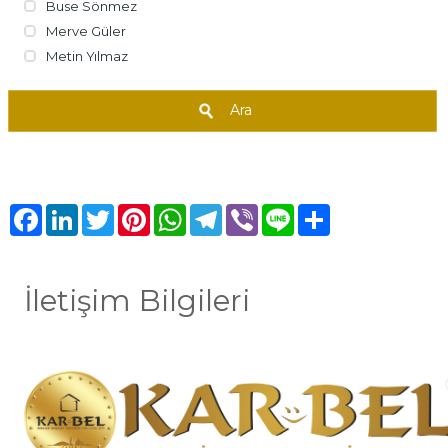
Buse Sönmez
Merve Güler
Metin Yılmaz
Ara
Facebook
LinkedIn
Twitter
Pinterest
WhatsApp
Telegram
Viber
Line
Share
İletişim Bilgileri