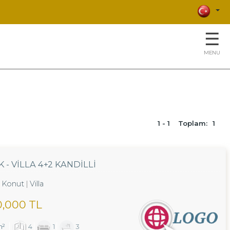
☰
MENU
1 - 1
Toplam:
1
- VILLA 4+2 KANDILLI
Konut
Villa
0,000 TL
m²
4
1
3