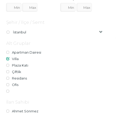
Şehir / İlçe / Semt
İstanbul
Alt Gruplar
Apartman Dairesi
Villa
Plaza Katı
Çiftlik
Residans
Ofis
İlan Sahibi
Ahmet Sönmez