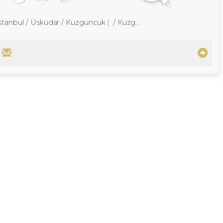
İstanbul / Üsküdar
/ Kuzguncuk
/ Kuzguncuk Mah.