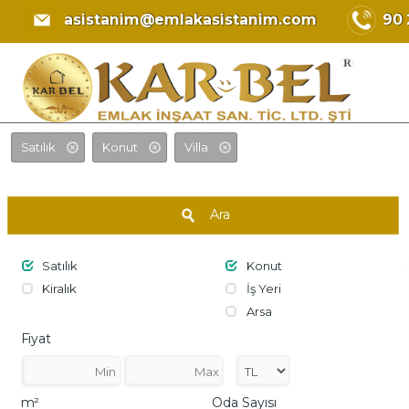
EMLAK ASİSTANIM SİTE
asistanim@emlakasistanim.com
90 
Satılık
Konut
Villa
Ara
Satılık
Konut
Kiralık
İş Yeri
Arsa
Fiyat
m²
Oda Sayısı