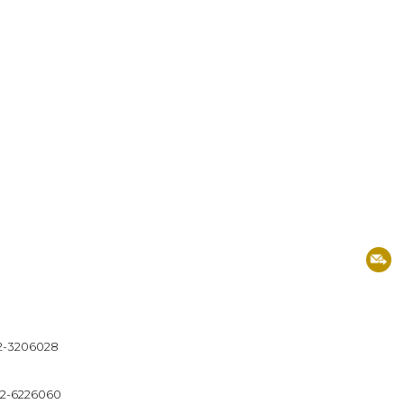
12-3206028
32-6226060