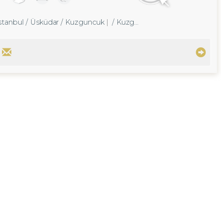
İstanbul / Üsküdar
/ Kuzguncuk
/ Kuzguncuk Mah.