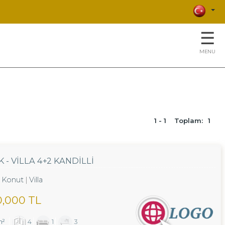
☰
MENU
1 - 1
Toplam:
1
- VILLA 4+2 KANDILLI
Konut
Villa
0,000 TL
m²
4
1
3